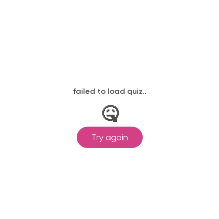
Описание
Выполненные работы
Кухня из
Кухня
Кухня
акрила
«ИНТЕГРО»
«ФЕНИКС»
(проект
(проект
(проект
#RMR-002)
#021-005)
#AZZZ-005)