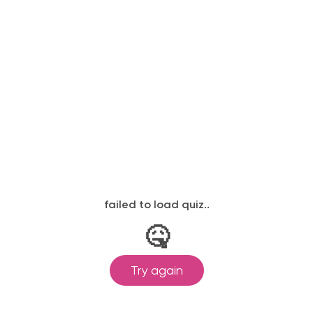
Описание
ДЕКОРАТИВНЫЕ
Открытые полки
ЭЛЕМЕНТЫ
ФАСАДЫ
Феникс, пластик
СТОЛЕШНИЦА
Камень Викс
РУЧКИ/МЕХАНИЗМ
Volpato Gola
ОТКРЫВАНИЯ