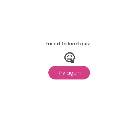
Петля Sensys Hettich
Петля Sensys Hettich
W45
W30
Петля Sensys Hettich
Петля Sensys Hettich
165°
черная