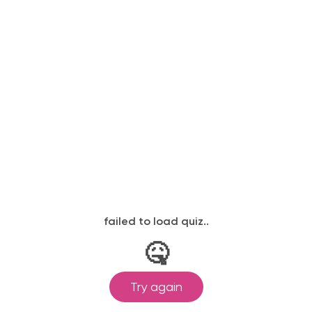
«Синкрон Венато»
Ясеня/дуба Т561/Т761
графит
Орлеан
Фасад из массива
Фасад из массива
Ясеня/дуба Т560/Т760
Ясеня/дуба Т522К/
Пьемонт
Т722К