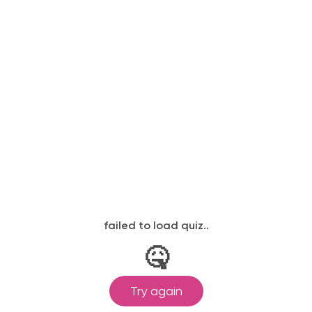
Описание
КРОМКА
ФАСАДЫ
ЦВЕТ ФАСАДОВ
СТОЛЕШНИЦА
РУЧКИ/МЕХАНИЗМ
ОТКРЫВАНИЯ
ЦОКОЛЬ