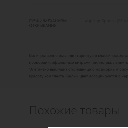
РУЧКИ/МЕХАНИЗМ
Фарфор Бронза (96 м
ОТКРЫВАНИЯ
Величественно выглядит гарнитур в классическом с
пропорции, эффектные витражи, пилястры, лепнина
Элегантно выглядит столешница с мраморным рисун
красоту комплекта. Белый цвет ассоциируется с н
Похожие товары