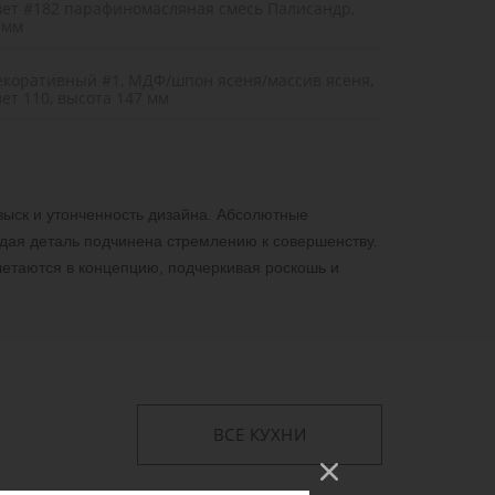
вет #182 парафиномасляная смесь Палисандр,
8мм
екоративный #1, МДФ/шпон ясеня/массив ясеня,
ет 110, высота 147 мм
зыск и утонченность дизайна. Абсолютные
дая деталь подчинена стремлению к совершенству.
летаются в концепцию, подчеркивая роскошь и
ВСЕ КУХНИ