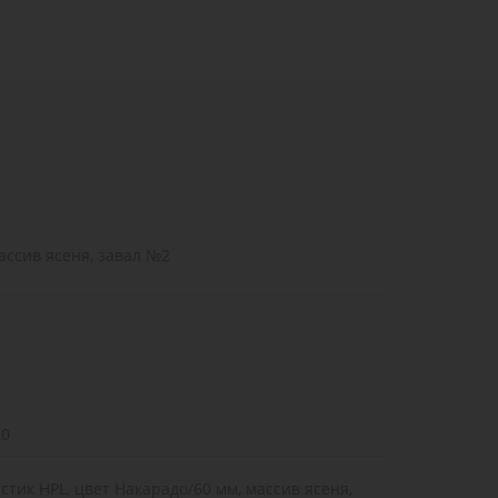
ассив ясеня, завал №2
10
стик HPL, цвет Накарадо/60 мм, массив ясеня,