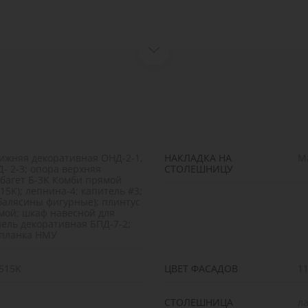
нижняя декоративная ОНД-2-1,
НАКЛАДКА НА
М
- 2-3; опора верхняя
СТОЛЕШНИЦУ
 багет Б-3K Комби прямой
15К); лепнина-4; капитель #3;
балясины фигурные); плинтус
ой; шкаф навесной для
ель декоративная БПД-7-2;
 планка НМУ
515K
ЦВЕТ ФАСАДОВ
1
СТОЛЕШНИЦА
ла