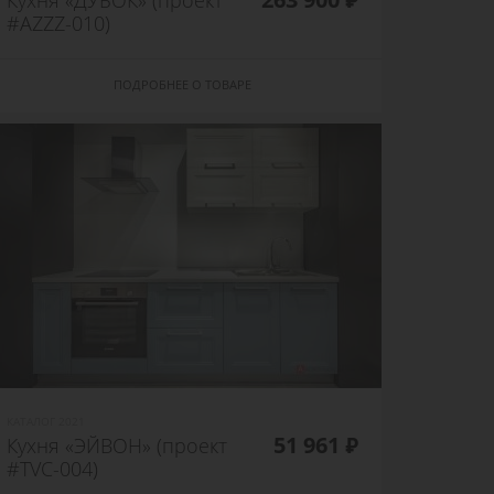
Кухня «ДУБОК» (проект
Кухня
#AZZZ-010)
#RMR-
ПОДРОБНЕЕ О ТОВАРЕ
КАТАЛОГ 2021
КАТАЛОГ 
51 961 ₽
Кухня «ЭЙВОН» (проект
Кухня
#TVC-004)
#NZ-0