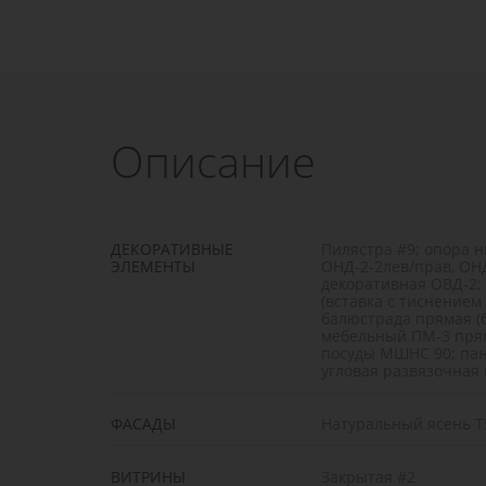
Описание
ДЕКОРАТИВНЫЕ
Пилястра #9; опора 
ЭЛЕМЕНТЫ
ОНД-2-2лев/прав, ОНД
декоративная ОВД-2;
(вставка с тиснением 
балюстрада прямая (
мебельный ПМ-3 прям
посуды МШНС 90; пан
угловая развязочная
ФАСАДЫ
Натуральный ясень Т
ВИТРИНЫ
Закрытая #2