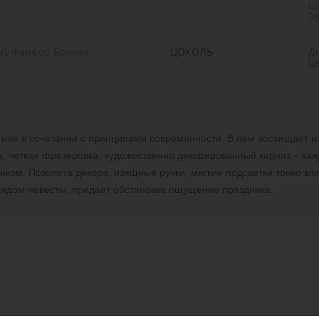
ц
3
м), Фарфор Бронза
ЦОКОЛЬ
Д
цв
тиле в сочетании с принципами современности. В нем восхищает и
, четкая фрезеровка, художественно декорированный карниз – каж
ком. Позолота декора, изящные ручки, мягкие подсветки тонко вп
арядом невесты, придает обстановке ощущение праздника.